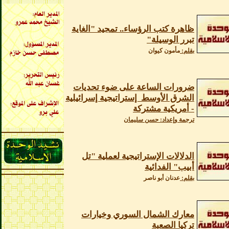
ظاهرة كتب الرؤساء.. تمجيد "الغاية
تبرر الوسيلة"
بقلم:
مأمون كيوان
ضرورات الساعة على ضوء تحديات
الشرق الأوسط إستراتيجية إسرائيلية
- أمريكية مشتركة
ترجمة وإعداد: حسن سليمان
الدلالات الإستراتيجية لعملية "تل
أبيب" الفدائية
بقلم:
عدنان أبو ناصر
معارك الشمال السوري وخيارات
تركيا الصعبة