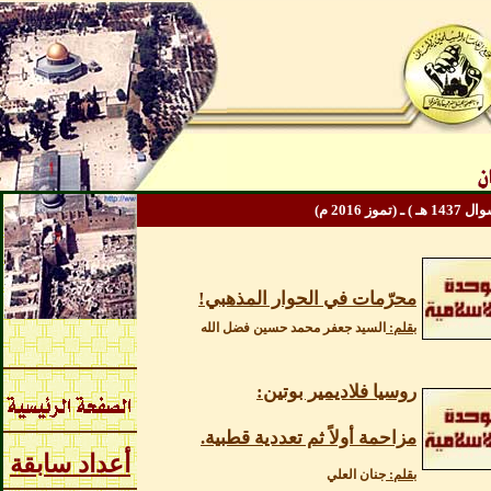
هـ
) ـ (تموز 2016
م
)
محرّمات في الحوار المذهبي!
بقلم:
السيد جعفر محمد حسين فضل الله
روسيا فلاديمير بوتين:
مزاحمة أولاً ثم تعددية قطبية.
أعداد سابقة
بقلم:
جنان العلي